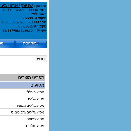
שניצקי ארצי בע''
היבואן :
רחוב אברהם בומה שביט 1 , יחידה A107
ראשון לציון
מיקוד 7559914
טל :
6870808 , 03-6881575
פקס: 03-6872797
אימייל :
sales@alwayse.co.il
תפריט מוצרים
מסועים
מסועים כללי
מסוע גלילים
מסוע גלילים ממונע
מסוע גלילים גרביטציוני
מסוע רצועה
מסוע שלבים