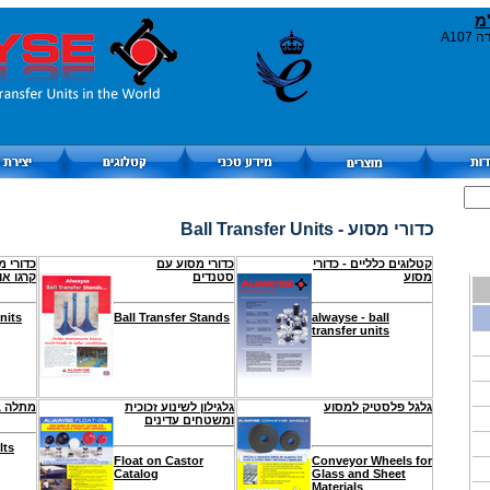
מ
כדורי מסוע - Ball Transfer Units
קטלוגים כלליים - כדורי
כדורי מסוע עם
כדורי מ
מסוע
סטנדים
קרגו אוי
nits
Ball Transfer Stands
alwayse - ball
transfer units
גלגל פלסטיק למסוע
גלגילון לשינוע זכוכית
מתלה ב
ומשטחים עדינים
lts
Float on Castor
Conveyor Wheels for
Catalog
Glass and Sheet
Materials