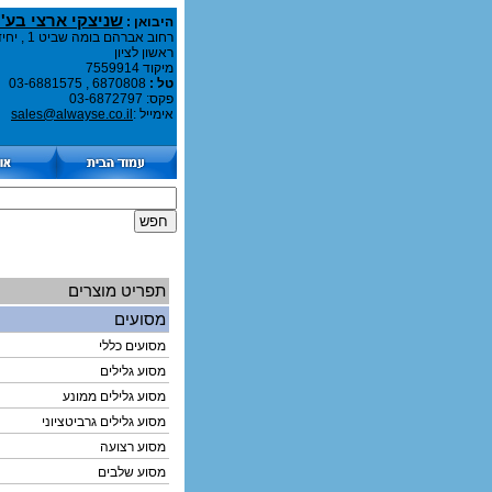
שניצקי ארצי בע''
היבואן :
רחוב אברהם בומה שביט 1 , יחידה A107
ראשון לציון
מיקוד 7559914
טל :
6870808 , 03-6881575
פקס: 03-6872797
אימייל :
sales@alwayse.co.il
תפריט מוצרים
מסועים
מסועים כללי
מסוע גלילים
מסוע גלילים ממונע
מסוע גלילים גרביטציוני
מסוע רצועה
מסוע שלבים