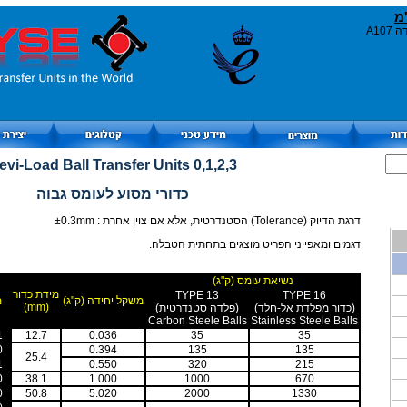
מ
evi-Load Ball Transfer Units 0,1,2,3
כדורי מסוע לעומס גבוה
דרגת הדיוק (Tolerance) הסטנדרטית, אלא אם צוין אחרת : ±0.3mm
דגמים ומאפייני הפריט מוצגים בתחתית הטבלה.
נשיאת עומס (ק"ג)
מידת כדור
TYPE 13
TYPE 16
משקל יחידה (ק"ג)
מ
(mm)
(כדור מפלדת אל-חלד)
(פלדה סטנדרטית)
Carbon Steele Balls
Stainless Steele Balls
1
12.7
0.036
35
35
0
0.394
135
135
25.4
1
0.550
320
215
0
38.1
1.000
1000
670
0
50.8
5.020
2000
1330