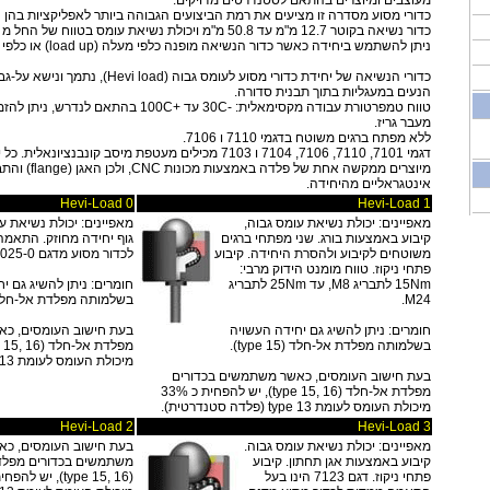
כדורי מסוע מסדרה זו מציעים את רמת הביצועים הגבוהה ביותר לאפליקציות בהן
כדור נשיאה בקוטר 12.7 מ"מ עד 50.8 מ"מ ויכולת נשיאת עומס בטווח של החל מ 35 ק"ג ועד 2000 ק"ג.
ניתן להשתמש ביחידה כאשר כדור הנשיאה מופנה כלפי מעלה (load up) או כלפי מטה (load down).
כדורי הנשיאה של יחידת כדורי מסוע לעומס גבוה 
הנעים במעגליות בתוך תבנית סדורה.
טווח טמפרטורת עבודה מקסימאלית: -30C עד +100C בהת
מעבר גריז.
ללא מפתח ברגים משוטח בדגמי 7110 ו 7106.
דגמי 7101, 7110, 7106, 7104 ו 7103 מכילים מעטפת מיסב קונבנ
מיוצרים ממקשה אחת של פ
אינטגראליים מהיחידה.
Hevi-Load 0
Hevi-Load 1
מאפיינים: יכולת נשיאת עומס גבוה,
מאפיינים: יכולת נשיאת ע
קיבוע באמצעות בורג. שני מפתחי ברגים
גוף יחידה מחוזק. התאמ
משוטחים לקיבוע ולהסרת היחידה. קיבוע
לכדור מסוע מדגם Hi-Tech 6025-0.
פתחי ניקוז. טווח מומנט הידוק מרבי:
15Nm לתבריג M8, עד 25Nm לתבריג
חומרים: ניתן להשיג גם י
M24.
בשלמותה מפלדת אל-חלד (ype 15
חומרים: ניתן להשיג גם יחידה העשויה
בעת חישוב העומסים, כא
בשלמותה מפלדת אל-חלד (type 15).
מיכולת העומס לעומת type 13 (פלדה סטנדרטית).
בעת חישוב העומסים, כאשר משתמשים בכדורים
מפלדת אל-חלד (type 15, 16), יש להפחית כ 33%
מיכולת העומס לעומת type 13 (פלדה סטנדרטית).
Hevi-Load 2
Hevi-Load 3
מאפיינים: יכולת נשיאת עומס גבוה.
בעת חישוב העומסים, כא
קיבוע באמצעות אגן תחתון. קיבוע
משתמשים בכדורים מפלד
פתחי ניקוז. דגם 7123 הינו בעל