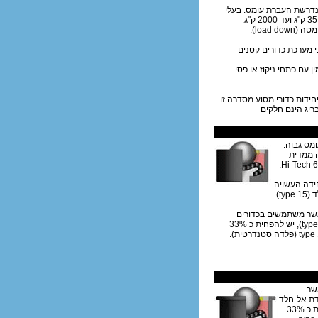
 נדרשת העברת עומס. בעלי
(Hevi load), נתמך ונישא על-גבי מערכת כדורים קטנים
אם לנדרש, ניתן להזמין עם פתחי ניקוז או פסי
ציונאלית. כל יחידות כדורי מסוע מסדרה זו
לדה באמצעות מכונות CNC, ולכן האגן (flange) והתבריג הינם חלקים
ומס גבוה.
ה ממדית
חידה העשויה
t).
שר משתמשים בכדורים
מפלדת אל-חלד (type 15, 16), יש להפחית כ 33%
שר
ת אל-חלד
(type 15, 16), יש להפחית כ 33%