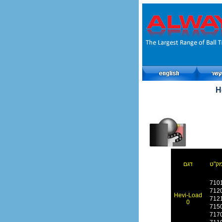
H
ק"ט
דגם
710
712
Hevi-Load
712
0
715
717