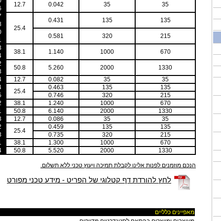
0
12.7
0.042
35
35
6
7
0.431
135
135
8
25.4
0
0.581
320
215
1
3
38.1
1.140
1000
670
4
2
50.8
5.260
2000
1330
3
4
12.7
0.082
35
35
4
0.463
135
135
25.4
5
0.746
320
215
2
38.1
1.240
1000
670
1
50.8
6.140
2000
1330
3
12.7
0.086
35
35
2
0.459
135
135
25.4
3
0.735
320
215
1
38.1
1.300
1000
670
4
50.8
5.520
2000
1330
הנכם מוזמנים לפנות אלינו לקבלת תמיכה ויעוץ טכני ללא תשלום.
לחץ להורדת דף קטלוגי של הפריט - מידע טכני מפורט
מאפיינים כלליים
מעוצבים ומיוצרים בהתאם לסטנדרטים מדויקים.